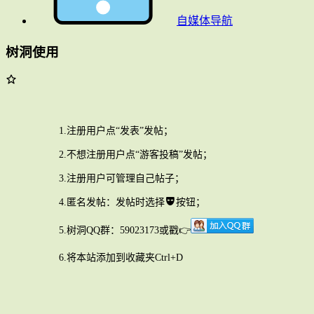
自媒体导航
树洞使用
1.注册用户点“发表”发帖；
2.不想注册用户点“游客投稿”发帖；
3.注册用户可管理自己帖子；
4.匿名发帖：发帖时选择
按钮；
5.树洞QQ群：59023173或戳👉
6.将本站添加到收藏夹Ctrl+D