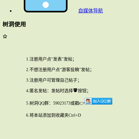
自媒体导航
树洞使用
1.注册用户点“发表”发帖；
2.不想注册用户点“游客投稿”发帖；
3.注册用户可管理自己帖子；
4.匿名发帖：发帖时选择
按钮；
5.树洞QQ群：59023173或戳👉
6.将本站添加到收藏夹Ctrl+D