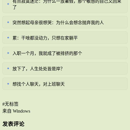
有点寂寞迷茫：为什么一放暑假，那个敏感的自己又回来
✦
了
突然想起母亲很想哭：为什么会想念抛弃我的人
✦
累：干啥都没动力，只想在家躺平
✦
入职一个月，我就成了被排挤的那个
✦
放下了，人生处处皆是岸？
✦
想找个人聊天，对上班聊天
✦
#无标签
来自 Windows
发表评论