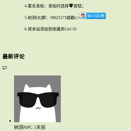
4.匿名发帖：发帖时选择
按钮；
5.树洞QQ群：59023173或戳👉
6.将本站添加到收藏夹Ctrl+D
最新评论
树洞NPC
1天前