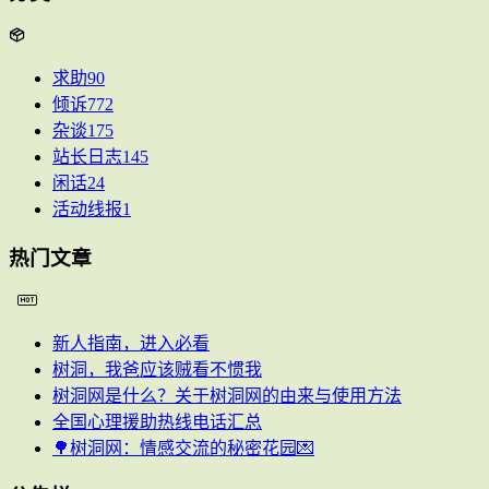
求助
90
倾诉
772
杂谈
175
站长日志
145
闲话
24
活动线报
1
热门文章
新人指南，进入必看
树洞，我爸应该贼看不惯我
树洞网是什么？关于树洞网的由来与使用方法
全国心理援助热线电话汇总
🌳树洞网：情感交流的秘密花园💌