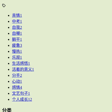
亲情
1
中考
1
自我
2
自嘲
1
躺平
1
疲惫
3
慢热
1
乐观
1
生活感悟
1
活着的意义
1
分手
2
心动
1
感情
4
文艺句子
1
个人成长
12
分类