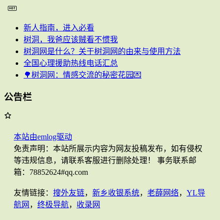
新人指南，进入必看
树洞，我爸应该贼看不惯我
树洞网是什么？关于树洞网的由来与使用方法
全国心理援助热线电话汇总
🌳树洞网：情感交流的秘密花园💌
公告栏
本站由emlog驱动
免责声明：本站所展示内容为网友投稿发布，如有侵权
等违规信息，请联系客服进行删除处理！ 事务联系邮
箱：78852624#qq.com
友情链接：
搜外友链
，
新乡收银系统
，
老薛网络
，
YL导
航网
，
终极导航
，
收录网