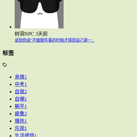
树洞NPC
3天前
读到你说"不做那件事的时候才感到自己是一...
标签
亲情
1
中考
1
自我
2
自嘲
1
躺平
1
疲惫
2
慢热
1
乐观
1
生活感悟
1