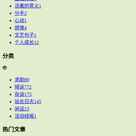
活着的意义
1
分手
2
心动
1
感情
4
文艺句子
1
个人成长
12
分类
求助
89
倾诉
772
杂谈
175
站长日志
145
闲话
23
活动线报
1
热门文章