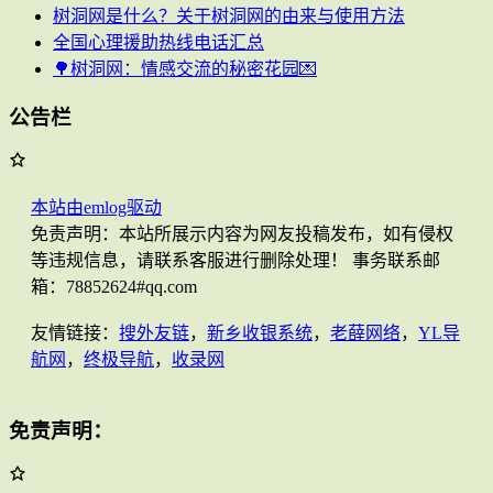
树洞网是什么？关于树洞网的由来与使用方法
全国心理援助热线电话汇总
🌳树洞网：情感交流的秘密花园💌
公告栏
本站由emlog驱动
免责声明：本站所展示内容为网友投稿发布，如有侵权
等违规信息，请联系客服进行删除处理！ 事务联系邮
箱：78852624#qq.com
友情链接：
搜外友链
，
新乡收银系统
，
老薛网络
，
YL导
航网
，
终极导航
，
收录网
免责声明：