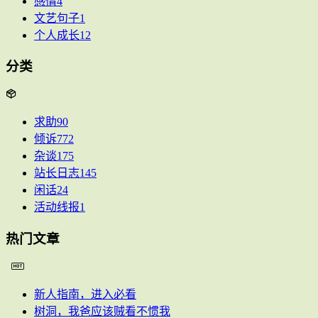
感情
4
文艺句子
1
个人成长
12
分类
求助
90
倾诉
772
杂谈
175
站长日志
145
闲话
24
活动线报
1
热门文章
新人指南，进入必看
树洞，我爸应该贼看不惯我