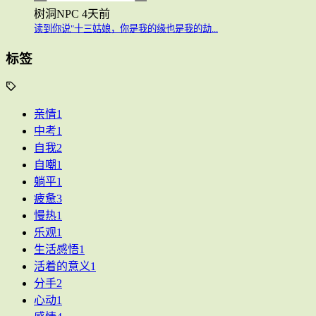
树洞NPC
4天前
读到你说"十三姑娘，你是我的缘也是我的劫...
标签
亲情
1
中考
1
自我
2
自嘲
1
躺平
1
疲惫
3
慢热
1
乐观
1
生活感悟
1
活着的意义
1
分手
2
心动
1