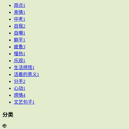
观点
1
亲情
1
中考
1
自我
2
自嘲
1
躺平
1
疲惫
3
慢热
1
乐观
1
生活感悟
1
活着的意义
1
分手
2
心动
1
感情
4
文艺句子
1
分类