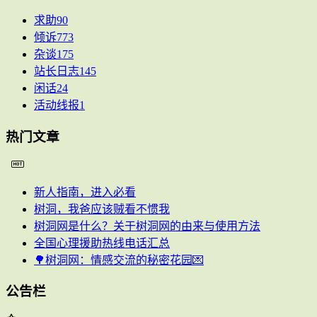
求助
90
倾诉
773
杂谈
175
站长日志
145
闲话
24
活动线报
1
热门文章
新人指南，进入必看
树洞，我爸应该贼看不惯我
树洞网是什么？关于树洞网的由来与使用方法
全国心理援助热线电话汇总
🌳树洞网：情感交流的秘密花园💌
公告栏