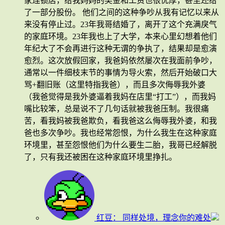
家连锁店，给我妈妈的奖金和工资也很优厚，甚至还给
了一部分股份。 他们之间的这种争吵从我有记忆以来从
来没有停止过。23年我哥结婚了，离开了这个充满戾气
的家庭环境。23年我也上了大学，本来心里幻想着他们
年纪大了不会再进行这种无谓的争执了，结果却是愈演
愈烈。这次放假回家，我爸妈依然屡次在我面前争吵，
通常以一件细枝末节的事情为导火索，然后开始破口大
骂+翻旧账（这里特指我爸），而且多次侮辱我外婆
（我爸觉得是我外婆逼着我妈在店里“打工”），而我妈
嘴比较笨，总是说不了几句话就被我爸压制。我很痛
苦，看我妈被我爸欺负，看我爸这么侮辱我外婆，和我
爸也多次争吵。我也经常怨恨，为什么我生在这种家庭
环境里，甚至怨恨他们为什么要生二胎，我哥已经解脱
了，只有我还被困在这种家庭环境里挣扎。
红豆：
同样处境，理念你的难处