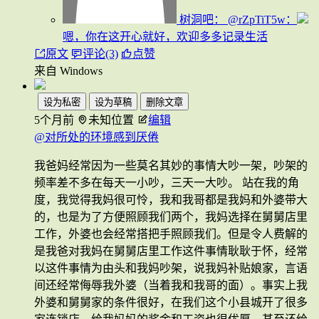
树洞吧：
@rZpTiT5w：
嗯，你在这开心就好，欢迎多多记录生活
原文
评论(3)
点赞
来自 Windows
设为私密
设为草稿
删除文章
5个月前
未知位置
编辑
@对所处的环境感到厌倦
我爸妈经常因为一些莫名其妙的事情大吵一架，吵架的
频率差不多在每天一小吵，三天一大吵。 站在我的角
度，我觉得我妈很可怜，我和我哥都是我妈和外婆带大
的，也是为了方便照顾我们两个，我妈选择在舅舅店里
工作，外婆也会经常搭把手照顾我们。但是令人费解的
是我爸对我妈在舅舅店里工作这件事情耿耿于怀，经常
以这件事情为由头和我妈吵架，说我妈补贴娘家，言语
间还经常侮辱我外婆（当着我和我哥的面）。事实上我
外婆和舅舅家的条件很好，在我们这个小县城开了很多