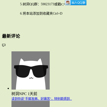
5.树洞QQ群：59023173或戳👉
6.将本站添加到收藏夹Ctrl+D
最新评论
树洞NPC
1天前
读到你说"手脚发麻、好痛苦"，特别能感到...