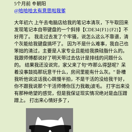
5个月前
朝阳
@哈哈哈太有意思啦我爹
大年初六 上午去电脑店给我的笔记本清灰，下午取回来
发现笔记本自带键盘的一个斜排【CDE34{F1}{F2}】不
好用了。 我走过去发了个牢骚，说怎么这么不靠谱，清
个灰能给我键盘搞坏了。 因为不是什么难事，我自己也
笨拙的清过，主要是人家专业且能给我换硅脂什么的。
我跟师傅都说好了明天带过去估计是排线的问题什么
的。 结果我还没说完，家父来了句“咋那么得瑟呢？呆
着没事鼓捣那玩意干什么，房间里能有什么灰。” 卧槽
我听他说这话我心跳慢半拍，不是干活的没给我干好，
你不跟我说那个干活师傅你压力我敢j波毛。 打字出来没
有那种绝望的感觉，但是我保证现实情况绝对是血压蹭
蹭上。 打出来心情好多了，