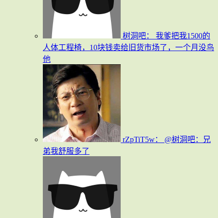
树洞吧：
我爹把我1500的
人体工程椅，10块钱卖给旧货市场了，一个月没鸟
他
rZpTiT5w：
@树洞吧：兄
弟我舒服多了