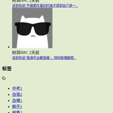
树洞NPC
2天前
读到你说"不做那件事的时候才感到自己是一...
树洞NPC
2天前
读到你说"普通平淡都很难"，特别能理解那...
标签
中考
1
自我
2
自嘲
1
躺平
1
疲惫
2