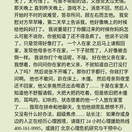
无了，太可惜了。 可是不帮助的话，又感觉太过无情。
那天晚上 直到昨天晚上，游戏不上，消息不回，然后人
开始时不时的说难受，答非所问，顾左右而言他。 我安
慰对方早早睡，第二天早上告诉我，他好像晚上的时候
给他妈妈打了。 我说要是打了你醒过来的时候你妈妈怎
么可能不说你，你爸知道了还不得急疯了。 他说不记得
了，只是觉得好像打了。 一个人在家 之后马上请假回
家，发现他母亲也不在家，一下子就慌了，人好像被击
倒一样。 我说你打个电话呢，不接。 好在他父亲在家，
我想着，你问问你在家的老父亲，不就知道自己打没打
人了吗？ 然后说张不开嘴了。那你打字都行，你就打字
问啊。 他也不敢问，趴在床上，木僵。 然后母亲到夜里
还不回家，他父亲竟然还出去喝酒了…… 于是在家里人
知道他不舒服请假，大把大把药吃着，但是依旧把木僵
的、耳鸣的、幻听的、状态很差的他一个人放在家里
了…… 我现在拼命和他聊天，生怕他胡思乱想想不开，
又没有什么好办法，超级焦虑…… 站长注： 如果你或身
边的人正在经历心理困境，请拨打 24 小时心理援助热线
400-161-9995，或拨打 北京心理危机研究与干预中心