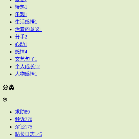
慢热
1
乐观
1
生活感悟
1
活着的意义
1
分手
2
心动
1
感情
4
文艺句子
1
个人成长
12
人物感悟
1
分类
求助
89
倾诉
770
杂谈
175
站长日志
145