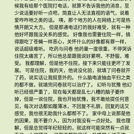
候我有给那个医院打电话，就算不告诉我他的消息，至
少说话要好听一点吧，简直让人无法直视的语气，说着
爱咋咋地之类的话。 咦，那个地方的人在网络上可是热
情开朗又大方。 但是那通电话打的我好难受，就有一种
他好坏跟我没关系的感觉。 好像我也需要住院一样，搞
得跟吃了苍蝇一样恶心，关怀什么的好像都有罪一样，
说话超级难听。 吃药与问卷 他药量一度很重，不停哭诉
住院太痛苦了，所以他总是跟我说好累啊，不舒服，难
受。 我都理解，但是他不住院，接下来只能往更坏了发
展。 可是住院，我的天，他说没化验，就填了问卷就开
了药，说实话让我挺意外的。 什么脑电波抽血平扫之类
的都不做，就填完问卷就可以治疗了。 幻听与犹豫 他幻
听已经很严重了，现在每天都是乱七八糟的脑子要炸
掉，但是一说住院，我也开始犹豫，我不敢给提任何意
见，每次对话都如履薄冰，不回复不礼貌，回复的话又
感觉，我也很无助我什么都帮不了。 家中母上说那是他
的因果，我不要介入，因为对我没有一点好处。 我也理
解，但是总觉得年纪轻轻的，就这样可能突然有一点就