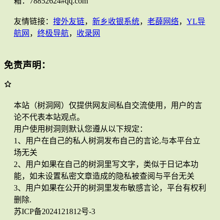
箱：78852624#qq.com
友情链接：
搜外友链
，
新乡收银系统
，
老薛网络
，
YL导
航网
，
终极导航
，
收录网
免责声明：
本站（树洞网）仅提供网友间私自交流使用，用户的言
论不代表本站观点。
用户使用树洞则默认您遵从以下规定：
1、用户在自己的私人树洞发布自己的言论,与本平台立
场无关
2、用户如果在自己的树洞里写文字，类似于日记本功
能，如未设置私密文章造成的隐私被查阅与平台无关
3、用户如果在公开的树洞里发布敏感言论，平台有权利
删除.
苏ICP备2024121812号-3