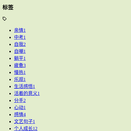
标签
亲情
1
中考
1
自我
2
自嘲
1
躺平
1
疲惫
3
慢热
1
乐观
1
生活感悟
1
活着的意义
1
分手
2
心动
1
感情
4
文艺句子
1
个人成长
12