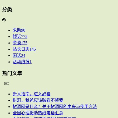
分类
求助
90
倾诉
772
杂谈
175
站长日志
145
闲话
24
活动线报
1
热门文章
新人指南，进入必看
树洞，我爸应该贼看不惯我
树洞网是什么？关于树洞网的由来与使用方法
全国心理援助热线电话汇总