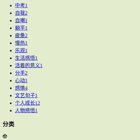
中考
1
自我
2
自嘲
1
躺平
1
疲惫
2
慢热
1
乐观
1
生活感悟
1
活着的意义
1
分手
2
心动
1
感情
4
文艺句子
1
个人成长
12
人物感悟
1
分类