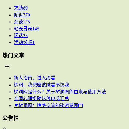
求助
89
倾诉
770
杂谈
175
站长日志
145
闲话
23
活动线报
1
热门文章
新人指南，进入必看
树洞，我爸应该贼看不惯我
树洞网是什么？关于树洞网的由来与使用方法
全国心理援助热线电话汇总
🌳树洞网：情感交流的秘密花园💌
公告栏