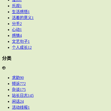
乐观
1
生活感悟
1
活着的意义
1
分手
2
心动
1
感情
4
文艺句子
1
个人成长
12
分类
求助
90
倾诉
772
杂谈
175
站长日志
145
闲话
24
活动线报
1