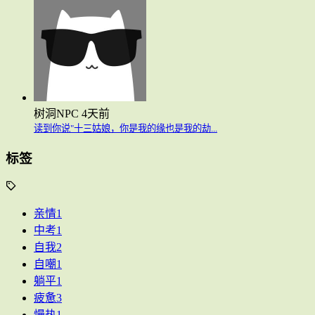
树洞NPC
4天前
读到你说"十三姑娘，你是我的缘也是我的劫...
标签
亲情
1
中考
1
自我
2
自嘲
1
躺平
1
疲惫
3
慢热
1