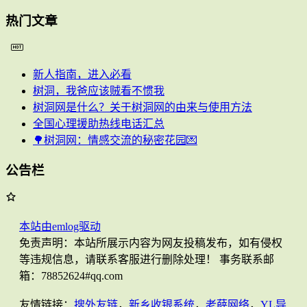
热门文章
新人指南，进入必看
树洞，我爸应该贼看不惯我
树洞网是什么？关于树洞网的由来与使用方法
全国心理援助热线电话汇总
🌳树洞网：情感交流的秘密花园💌
公告栏
本站由emlog驱动
免责声明：本站所展示内容为网友投稿发布，如有侵权
等违规信息，请联系客服进行删除处理！ 事务联系邮
箱：78852624#qq.com
友情链接：
搜外友链
，
新乡收银系统
，
老薛网络
，
YL导