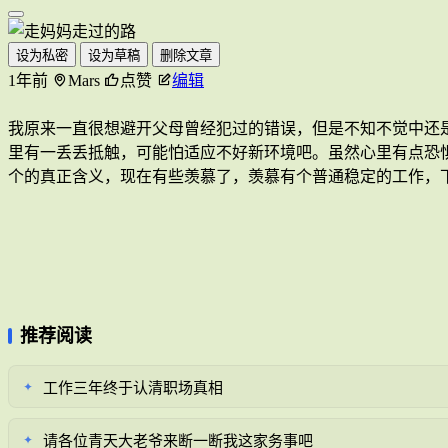
设为私密
设为草稿
删除文章
1年前
Mars
点赞
编辑
我原来一直很想避开父母曾经犯过的错误，但是不知不觉中还
里有一丢丢抵触，可能怕适应不好新环境吧。虽然心里有点恐
个的真正含义，现在有些羡慕了，羡慕有个普通稳定的工作，
推荐阅读
工作三年终于认清职场真相
✦
请各位青天大老爷来断一断我这家务事吧
✦