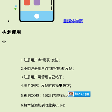
自媒体导航
树洞使用
1.注册用户点“发表”发帖；
2.不想注册用户点“游客投稿”发帖；
3.注册用户可管理自己帖子；
4.匿名发帖：发帖时选择
按钮；
5.树洞QQ群：59023173或戳👉
6.将本站添加到收藏夹Ctrl+D