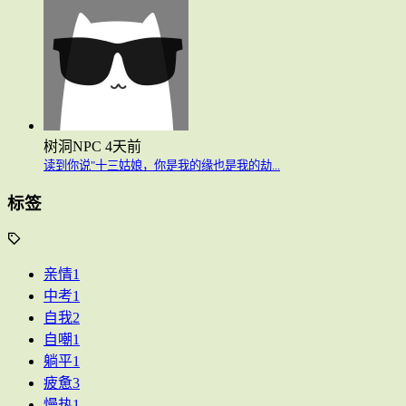
树洞NPC
4天前
读到你说"十三姑娘，你是我的缘也是我的劫...
标签
亲情
1
中考
1
自我
2
自嘲
1
躺平
1
疲惫
3
慢热
1