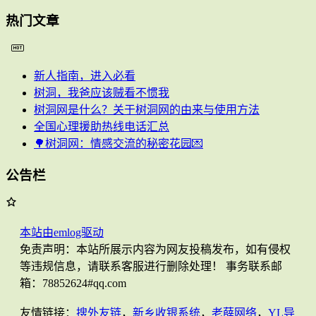
热门文章
新人指南，进入必看
树洞，我爸应该贼看不惯我
树洞网是什么？关于树洞网的由来与使用方法
全国心理援助热线电话汇总
🌳树洞网：情感交流的秘密花园💌
公告栏
本站由emlog驱动
免责声明：本站所展示内容为网友投稿发布，如有侵权
等违规信息，请联系客服进行删除处理！ 事务联系邮
箱：78852624#qq.com
友情链接：
搜外友链
，
新乡收银系统
，
老薛网络
，
YL导