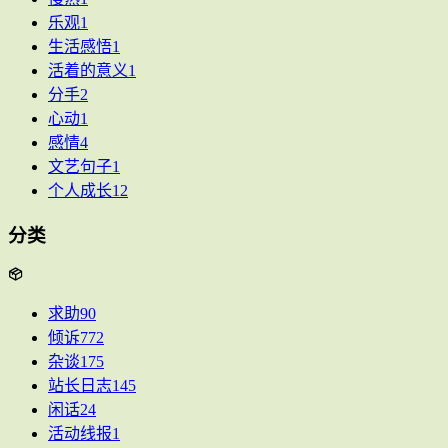
乐观
1
生活感悟
1
活着的意义
1
分手
2
心动
1
感情
4
文艺句子
1
个人成长
12
分类
求助
90
倾诉
772
杂谈
175
站长日志
145
闲话
24
活动线报
1