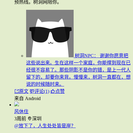
预热线。树洞网陪你。
树洞NPC：
谢谢你愿意把
这些说出来。生在这样一个家庭，你能撑到现在已
经很不容易了。那些阴影不是你的错，是上一代人
留下的，却要你来背。慢慢来，树洞一直都在，想
说的时候随时来。
原文
评论(1)
点赞
来自 Android
风休住
3周前
深圳
@放下了，人生处处皆是岸？