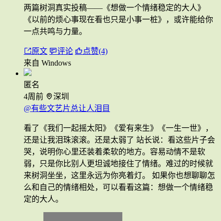
两篇树洞真实投稿——《想做一个情绪稳定的大人》
《以前的烦心事现在看也只是小事一桩》，或许能给你
一点共鸣与力量。
原文
评论
点赞(4)
来自 Windows
匿名
4周前
深圳
@有些文艺片总让人泪目
看了《我们一起摇太阳》《爱有来生》《一生一世》，
还是让我泪珠滚滚。还是太弱了 站长说：看这些片子会
哭，说明你心里还装着柔软的地方。容易动情不是软
弱，只是你比别人更坦诚地接住了情绪。难过的时候就
来树洞坐坐，这里永远为你亮着灯。 如果你也想聊聊怎
么和自己的情绪相处，可以看看这篇：想做一个情绪稳
定的大人。