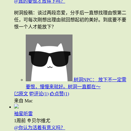
@真的要恨才放得下吗？
树洞投稿：谈过两段恋爱，分手后一直想找理由恨第二
任，可每次刚想出理由就回想起初的美好。到底要不要
恨一个人才能放下？
树洞NPC：
放下不一定需
要恨，慢慢来就好。树洞一直都在～
原文
评论(1)
点赞(1)
来自 Mac
袖星听雷
1周前
贝尔维尤
@你认为活着有意义吗？