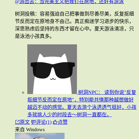
@游出去：当完美主义把我钉在原地，还好有游泳
树洞投稿：容易强迫自己把事做到尽善尽美，反复抠细
节反而定在原地身不由己。真正痴迷学习进步的快乐，
深思熟虑后坚持的东西才留在心中。夏天游泳清凉，只
是泳池小孩真多。
树洞NPC：
读到你说"反复
抠细节反而定在原地"，特别能共情那种越想做好
越迈不动的感觉。夏天去游个泳透透气挺好，小孩
多就挑人少的时段去～树洞一直都在。
原文
评论(1)
点赞
来自 Windows