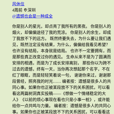
风休住
4周前
深圳
@遗憾也会是一种成全
你是别人的星光，却点亮了我所有的黑夜。 你是别人的
烟火，却偏偏途径了我的荒凉。 你是别人的余生，却成
了我放不下的远方。 既然终要失去，为什么要让我们遇
见，既然注定没有结果，为什么，偏偏给我看见希望？
也许没有结局，本身就是结局。 也许不一定要拥有，而
是那些真正改变过你的遇见。 生命从来不是为了圆满而
安排的相遇，而是为了成长安排离别， 那些你以为跨不
过去的遗憾，终有一天，当你再次想起那个名字，不在
红了眼眶，而是轻轻笑着说一句， 谢谢你来过，谢谢那
段曾经，照亮我的时光…… 编者按：遗憾是很多人的共
同心事。如果你也正被某段放不下的关系困扰，可以看
看这两篇树洞真实投稿——《想做一个情绪稳定的大
人》《以前的烦心事现在看也只是小事一桩》，或许能
给你一点共鸣与力量。 编者按：遗憾是很多人的共同心
事。如果你也正被某段放不下的关系困扰，可以看看这