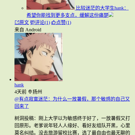
比较迷茫的大学生hank：
希望你能找到更多支点，缓解这份痛楚
原文
评论(1)
点赞(1)
来自 Android
hank
4天前
扬州
@有点寂寞迷茫：为什么一放暑假，那个敏感的自己又
回来了
树洞投稿：刚上大学以为敏感终于好了，一放暑假又打
回原形。老爹说年轻人人缘好、看好友组队开黑，心里
莫名纠结。没去旅游留校比赛，选了最自由也最无聊的