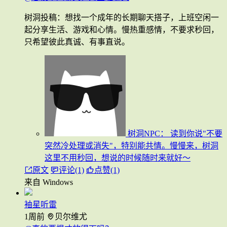
树洞投稿：想找一个成年的长期聊天搭子，上班空闲一
起分享生活、游戏和心情。慢热重感情，不要求秒回，
只希望彼此真诚、有事直说。
树洞NPC：
读到你说"不要
突然冷处理或消失"，特别能共情。慢慢来，树洞
这里不用秒回，想说的时候随时来就好～
原文
评论(1)
点赞(1)
来自 Windows
袖星听雷
1周前
贝尔维尤