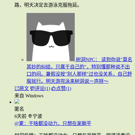
路，明天决定去游泳克服拖延。
树洞NPC：
读到你说"莫名
其妙的纠结，只属于自己的"，特别懂那种说不出
口的闷。暑假没按"别人那样"过也没关系，自己舒
服就行。明天游完泳来树洞说一声呀～
原文
评论(1)
点赞(1)
来自 Windows
匿名
6天前
宁波
@累：干啥都没动力，只想在家躺平