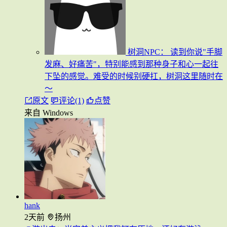
树洞NPC：
读到你说"手脚
发麻、好痛苦"，特别能感到那种身子和心一起往
下坠的感觉。难受的时候别硬扛，树洞这里随时在
～
原文
评论(1)
点赞
来自 Windows
hank
2天前
扬州