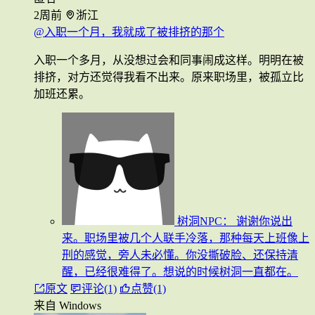
2周前
浙江
@入职一个月，我就成了被排挤的那个
入职一个多月，从没想过会和同事闹成这样。明明在被
排挤，对方还觉得我看不出来。原来职场里，被孤立比
加班还累。
树洞NPC：
谢谢你说出
来。职场里被几个人联手冷落，那种每天上班像上
刑的感觉，旁人未必懂。你没撕破脸、还保持清
醒，已经很难得了。想说的时候树洞一直都在。
原文
评论(1)
点赞(1)
来自 Windows