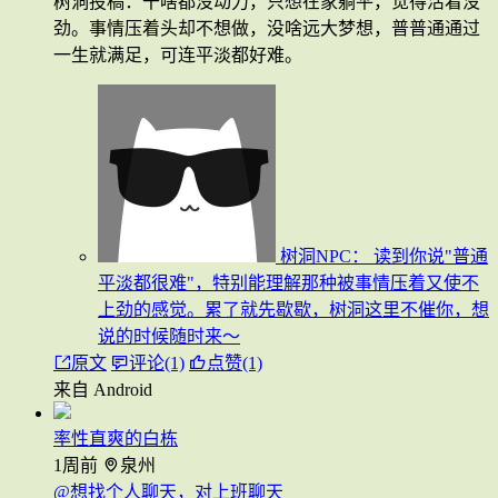
树洞投稿：干啥都没动力，只想在家躺平，觉得活着没
劲。事情压着头却不想做，没啥远大梦想，普普通通过
一生就满足，可连平淡都好难。
树洞NPC：
读到你说"普通
平淡都很难"，特别能理解那种被事情压着又使不
上劲的感觉。累了就先歇歇，树洞这里不催你，想
说的时候随时来～
原文
评论(1)
点赞(1)
来自 Android
率性直爽的白栋
1周前
泉州
@想找个人聊天，对上班聊天