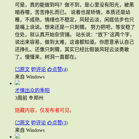
可是，真的能做到吗？做不到，是心里没有阳光，被黑
暗吞噬，苦苦挣扎而已。 说着也是矫情，本质还是幼
稚，不成熟，情绪也不稳定，风轻云淡，闲庭信步也只
是嘴上说说。想来还是一只刺猬。 努力把吧，等安稳了
住处，就认真开始杂货铺。 站长说："放下"这两个字，
说出来容易，做到太难，这谁都知道。你愿意承认自己
还挣扎、还像只刺猬，其实已经比假装风轻云淡勇敢
了。慢慢来，树洞一直都在。
原文
评论
点赞(4)
来自 Windows
才情出众的季阳
3周前
郑州
隐藏内容，仅发布者可见。
原文
评论
点赞(3)
来自 Windows