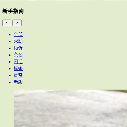
新手指南
全部
求助
倾诉
杂谈
闲话
标签
赞赏
新版