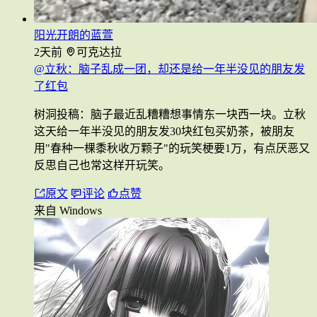
阳光开朗的蓝萱
2天前
可克达拉
@立秋：脑子乱成一团，却还是给一年半没见的朋友发
了红包
树洞投稿：脑子最近乱糟糟想事情东一块西一块。立秋
这天给一年半没见的朋友发30块红包买奶茶，被朋友
用"春种一棵黍秋收万颗子"的玩笑梗要1万，有点厌恶又
反思自己也常这样开玩笑。
原文
评论
点赞
来自 Windows