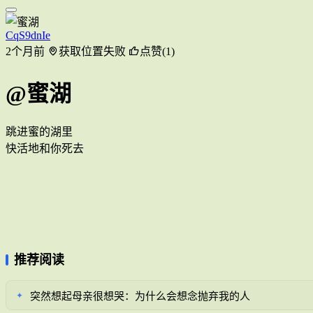
CqS9dnIe
2个月前
获取位置失败
点赞(1)
@蜜湖
跳进蜜的湖里
快活地和你死去
推荐阅读
突然想起母亲很想哭：为什么会想念抛弃我的人
✦