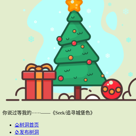
你说过等我的······——《Seek/追寻城堡色》
树洞首页
发布树洞