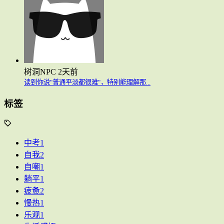
树洞NPC
2天前
读到你说"普通平淡都很难"，特别能理解那...
标签
中考
1
自我
2
自嘲
1
躺平
1
疲惫
2
慢热
1
乐观
1