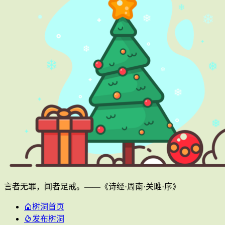
言者无罪，闻者足戒。——《诗经·周南·关雎·序》
树洞首页
发布树洞