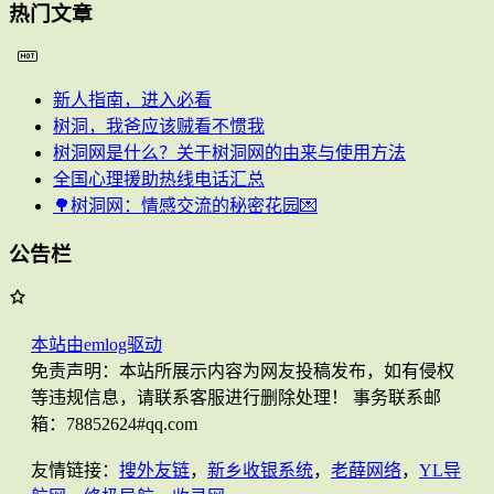
热门文章
新人指南，进入必看
树洞，我爸应该贼看不惯我
树洞网是什么？关于树洞网的由来与使用方法
全国心理援助热线电话汇总
🌳树洞网：情感交流的秘密花园💌
公告栏
本站由emlog驱动
免责声明：本站所展示内容为网友投稿发布，如有侵权
等违规信息，请联系客服进行删除处理！ 事务联系邮
箱：78852624#qq.com
友情链接：
搜外友链
，
新乡收银系统
，
老薛网络
，
YL导