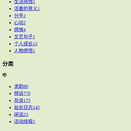
生活感悟
1
活着的意义
1
分手
2
心动
1
感情
4
文艺句子
1
个人成长
12
人物感悟
1
分类
求助
89
倾诉
770
杂谈
175
站长日志
145
闲话
23
活动线报
1