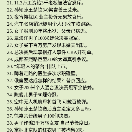
11.3万工资给3千老板被法官怒斥。
孙颖莎王楚钦3-0梁吉善王艾米。
夜宵摊扰民 业主投诉无果放哀乐。
汽车4S店销冠疑用个人码收车款跑路。
女子服刑10年将出狱：父母已病逝。
覃海洋男子100米蛙泳决赛冠军。
女子买下百万房产发现未婚夫出轨。
总决赛后现掌掴打人事件 CBA开罚单。
成都春熙路巨型3D蛇太逼真引争议。
“年轻人的茅台”排队上市。
蹲着走路的医生多次求职碰壁。
俄需要达成怎样的结果？普京回应。
女子200米个人混合泳决赛冠军余依婷。
陈俊儿男子50蝶夺冠。
空中无人机航母将首飞 可载百枚弹。
孙颖莎王楚钦赛后直言没定太多目标。
徐嘉余晋级男子100仰决赛。
男子诈骗3千万转女友 自己节俭度日。
掌掴北京队的红衣男子被拘留8天。