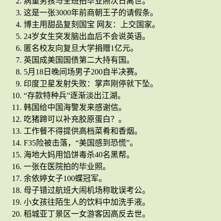
病重男孩与全班拍毕业照次日离世。
这是一张3000年前商朝王子的请假条。
博主用甜品复刻国宝 网友：上交国家。
24岁女生突发脑出血后不会说英语。
匿名校友向复旦大学捐赠1亿元。
英国成美国国债第二大持有国。
5月18日晚间场男子200自半决赛。
印度卫星发射失败：掌声刚停就下坠。
“存款特种兵”逐渐淡出江湖。
韩国给中国海警发来感谢信。
吃猪蹄可以补充胶原蛋白？。
工作餐不得提供高档菜肴和香烟。
F35险被击落，“美国感到恐慌”。
海地大妈用馅饼毒杀40名黑帮。
一张在医院拍的毕业照。
余依婷女子100蝶冠军。
母子错过航班大闹机场称耽误考公。
小女孩往陌生人的饮料中加洗手液。
稻城亚丁景区一女游客因高反去世。