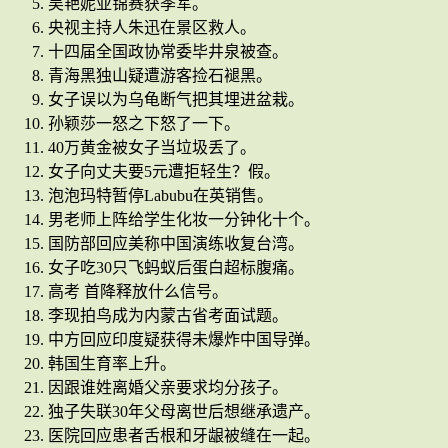
吴艳妮亚锦赛获季军。
央视主持人朱迅在景区救人。
十四届全国政协常委毕井泉被查。
青海黑独山疑遭游客捡石褪黑。
女子误以为乌龟断气把其埋进盆栽。
孙颖莎一怒之下怒了一下。
40万黄金被女子当垃圾丢了。
女子向丈夫要5元遭拒轻生？假。
泡泡玛特暂停Labubu在英销售。
男老师上阵给学生化妆一分钟化十个。
国防部回应美称中国演练收复台湾。
女子吃30只飞蚂蚁后蛋白超标腹痛。
高考 首降释放什么信号。
李现拍鸟成为内蒙古省考面试题。
中方回应印度疑获得未爆炸中国导弹。
韩国生育率上升。
因跟谁姓离婚父亲要求均分孩子。
独子失联30年父母离世后想继承遗产。
医院回应患者舌根和牙龈被缝在一起。