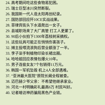
高考期间吃这些食物易犯困。
瑞士巨型冰川突然断裂。
我国新一代人造太阳再创纪录。
国防部回应歼10CE实战战果。
菲律宾街头下水道爬出一女子。
县城职场来了大厂高管 打工人更累了。
90后小伙拍下1300年荔枝树采摘权。
这些玩具可能正在悄悄伤害孩子。
摊主投喂流浪狗后营业额涨了一半。
李子柒手制植物印染长裙出圈。
哈哈姐回应表情包爆火10年。
男子连偷女友7个包销得11万元。
韩国一军机坠毁 机上4人全部遇难。
“亚洲最大医院”原院长阚全程被查。
迈巴赫少爷父亲：不希望他继承家业。
河北一村明确彩礼最高6万 村民叫好。
记者暗访神药骗局黑色产业链。