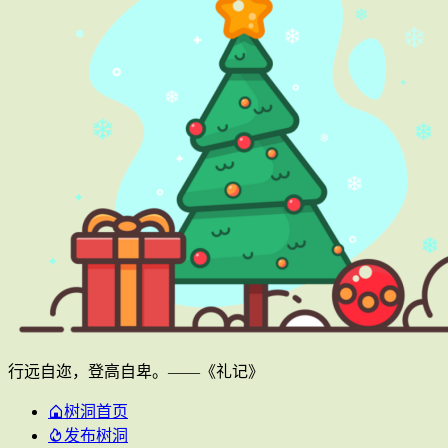
行远自迩，登高自卑。——《礼记》
树洞首页
发布树洞