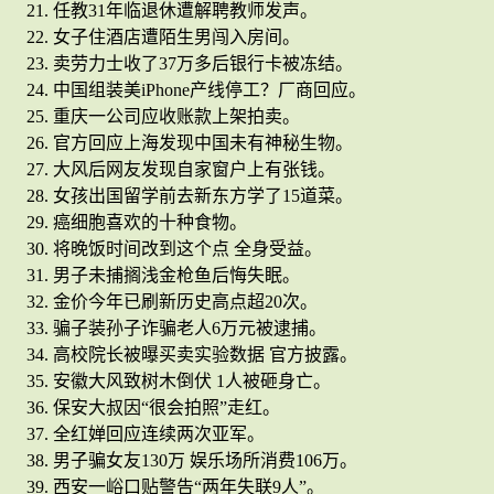
任教31年临退休遭解聘教师发声。
女子住酒店遭陌生男闯入房间。
卖劳力士收了37万多后银行卡被冻结。
中国组装美iPhone产线停工？厂商回应。
重庆一公司应收账款上架拍卖。
官方回应上海发现中国未有神秘生物。
大风后网友发现自家窗户上有张钱。
女孩出国留学前去新东方学了15道菜。
癌细胞喜欢的十种食物。
将晚饭时间改到这个点 全身受益。
男子未捕搁浅金枪鱼后悔失眠。
金价今年已刷新历史高点超20次。
骗子装孙子诈骗老人6万元被逮捕。
高校院长被曝买卖实验数据 官方披露。
安徽大风致树木倒伏 1人被砸身亡。
保安大叔因“很会拍照”走红。
全红婵回应连续两次亚军。
男子骗女友130万 娱乐场所消费106万。
西安一峪口贴警告“两年失联9人”。