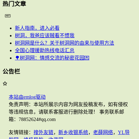
热门文章
新人指南，进入必看
树洞，我爸应该贼看不惯我
树洞网是什么？关于树洞网的由来与使用方法
全国心理援助热线电话汇总
🌳树洞网：情感交流的秘密花园💌
公告栏
本站由emlog驱动
免责声明：本站所展示内容为网友投稿发布，如有侵权
等违规信息，请联系客服进行删除处理！ 事务联系邮
箱：78852624#qq.com
友情链接：
搜外友链
，
新乡收银系统
，
老薛网络
，
YL导