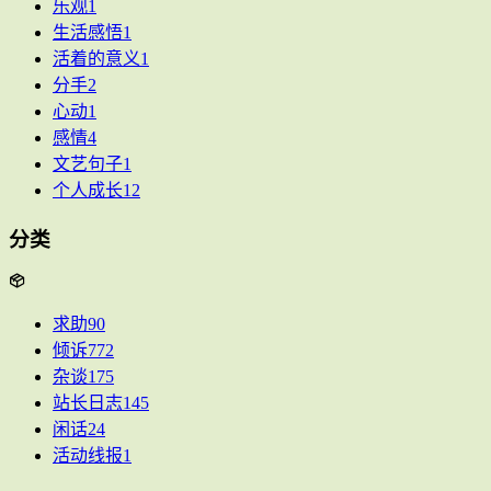
乐观
1
生活感悟
1
活着的意义
1
分手
2
心动
1
感情
4
文艺句子
1
个人成长
12
分类
求助
90
倾诉
772
杂谈
175
站长日志
145
闲话
24
活动线报
1