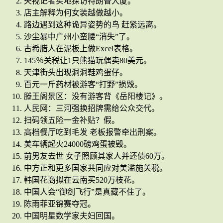
央视记者实地探访特朗普大厦。
店主解释为何女装越做越小。
路边遇到这种诡异姿势的鸟 赶紧远离。
沙尘暴中广州小蛮腰“消失”了。
古希腊人在泥板上做Excel表格。
145％关税让1只熊猫玩偶卖80美元。
天津街头出现洞洞鞋鸡蛋仔。
百元一斤药材被游客“打野”损毁。
滕王阁景区：没有游客背《岳阳楼记》。
人民网：三河强换招牌需给公众交代。
扫码领五险一金补贴？假。
高档餐厅吃到毛发 老板报警牵出刑案。
美车辆起火24000磅鸡蛋被毁。
前男友去世 女子照顾其家人并还债60万。
中方正和更多国家共同应对美滥施关税。
韩国花商拟在云南买520万枝花。
中国人会“御剑飞行”是真藏不住了。
陈雨菲亚锦赛夺冠。
中国明星数学家夫妇回国。