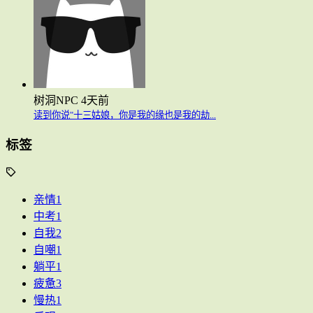
树洞NPC
4天前
读到你说"十三姑娘，你是我的缘也是我的劫...
标签
亲情
1
中考
1
自我
2
自嘲
1
躺平
1
疲惫
3
慢热
1