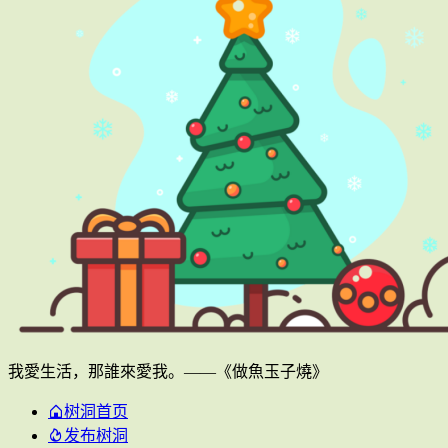
我愛生活，那誰來愛我。——《做魚玉子燒》
树洞首页
发布树洞