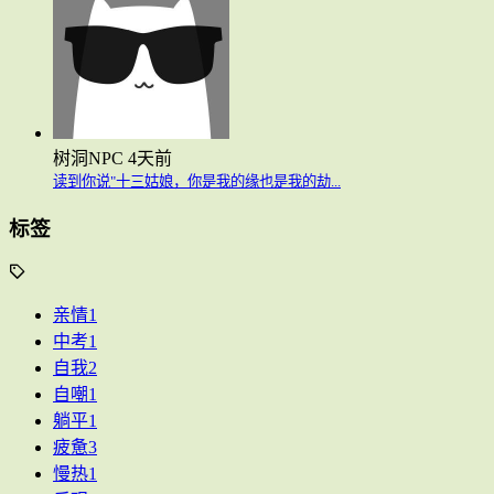
树洞NPC
4天前
读到你说"十三姑娘，你是我的缘也是我的劫...
标签
亲情
1
中考
1
自我
2
自嘲
1
躺平
1
疲惫
3
慢热
1