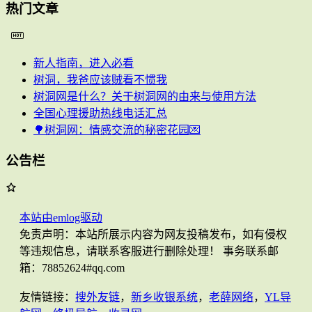
热门文章
新人指南，进入必看
树洞，我爸应该贼看不惯我
树洞网是什么？关于树洞网的由来与使用方法
全国心理援助热线电话汇总
🌳树洞网：情感交流的秘密花园💌
公告栏
本站由emlog驱动
免责声明：本站所展示内容为网友投稿发布，如有侵权
等违规信息，请联系客服进行删除处理！ 事务联系邮
箱：78852624#qq.com
友情链接：
搜外友链
，
新乡收银系统
，
老薛网络
，
YL导