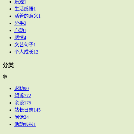
乐观
1
生活感悟
1
活着的意义
1
分手
2
心动
1
感情
4
文艺句子
1
个人成长
12
分类
求助
90
倾诉
772
杂谈
175
站长日志
145
闲话
24
活动线报
1