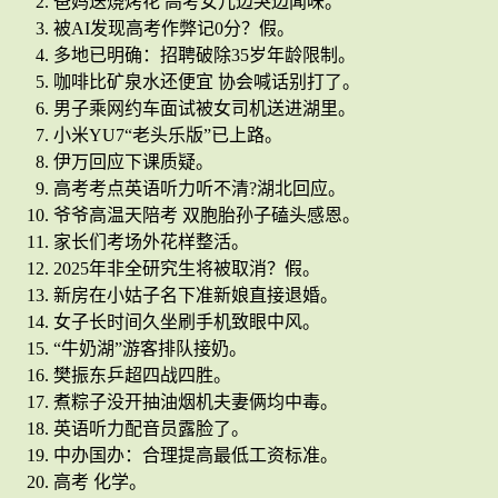
爸妈送烧烤花 高考女儿边哭边闻味。
被AI发现高考作弊记0分？假。
多地已明确：招聘破除35岁年龄限制。
咖啡比矿泉水还便宜 协会喊话别打了。
男子乘网约车面试被女司机送进湖里。
小米YU7“老头乐版”已上路。
伊万回应下课质疑。
高考考点英语听力听不清?湖北回应。
爷爷高温天陪考 双胞胎孙子磕头感恩。
家长们考场外花样整活。
2025年非全研究生将被取消？假。
新房在小姑子名下准新娘直接退婚。
女子长时间久坐刷手机致眼中风。
“牛奶湖”游客排队接奶。
樊振东乒超四战四胜。
煮粽子没开抽油烟机夫妻俩均中毒。
英语听力配音员露脸了。
中办国办：合理提高最低工资标准。
高考 化学。