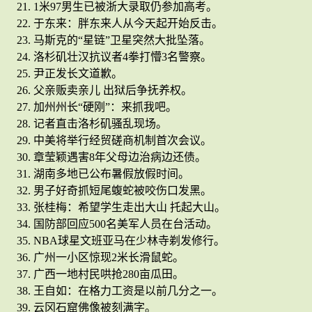
1米97男生已被浙大录取仍参加高考。
于东来：胖东来人从今天起开始反击。
马斯克的“星链”卫星突然大批坠落。
洛杉矶壮汉抗议者4拳打懵3名警察。
尹正发长文道歉。
父亲贩卖亲儿 出狱后争抚养权。
加州州长“硬刚”：来抓我吧。
记者直击洛杉矶骚乱现场。
中美将举行经贸磋商机制首次会议。
章莹颖遇害8年父母边治病边还债。
湖南多地已公布暑假放假时间。
男子好奇抓短尾蝮蛇被咬伤口发黑。
张桂梅：希望学生走出大山 托起大山。
国防部回应500名美军人员在台活动。
NBA球星文班亚马在少林寺剃发修行。
广州一小区惊现2米长滑鼠蛇。
广西一地村民哄抢280亩瓜田。
王自如：在格力工资是以前几分之一。
云冈石窟佛像被刻满字。