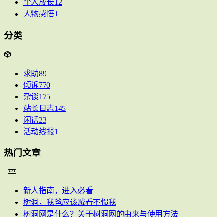
个人成长
12
人物感悟
1
分类
求助
89
倾诉
770
杂谈
175
站长日志
145
闲话
23
活动线报
1
热门文章
新人指南，进入必看
树洞，我爸应该贼看不惯我
树洞网是什么？关于树洞网的由来与使用方法