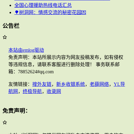
全国心理援助热线电话汇总
🌳树洞网：情感交流的秘密花园💌
公告栏
本站由emlog驱动
免责声明：本站所展示内容为网友投稿发布，如有侵权
等违规信息，请联系客服进行删除处理！ 事务联系邮
箱：78852624#qq.com
友情链接：
搜外友链
，
新乡收银系统
，
老薛网络
，
YL导
航网
，
终极导航
，
收录网
免责声明：