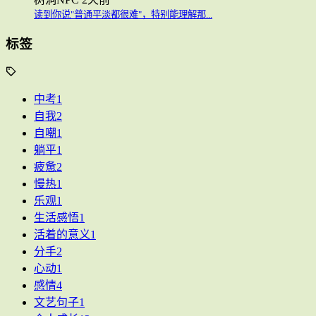
读到你说"普通平淡都很难"，特别能理解那...
标签
中考
1
自我
2
自嘲
1
躺平
1
疲惫
2
慢热
1
乐观
1
生活感悟
1
活着的意义
1
分手
2
心动
1
感情
4
文艺句子
1