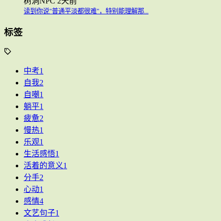
树洞NPC
2天前
读到你说"普通平淡都很难"，特别能理解那...
标签
中考
1
自我
2
自嘲
1
躺平
1
疲惫
2
慢热
1
乐观
1
生活感悟
1
活着的意义
1
分手
2
心动
1
感情
4
文艺句子
1