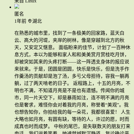
来自 Linux
匿名
1年前
湖北
在熟悉的城市里，找到了一条极美的回家路，蓝天白
云、高大的河堤，夹岸的树林，像是穿越到北方的秋
天，又安定又惬意。 面临盼来的佳节，计划了一百种休
息方式，本以为能够和家人和和美美赏月赏桂吃月饼，
却被突如其来的头疼打断——这一阵透支身体的报应说
来就来。于是，团圆是团圆，快乐是快乐，但是洗手作
作羹汤的贡献却是泡了汤，多亏父母担待，容我一躺再
躺，过了两天啃老的日子。 返程路上，十五的月亮，不
明也不满，不知道月亮是不是也有遗憾。传闻你的城
市，同一片天空下，却是暴雨如注，连不明不满的月亮
也是奢求，难怪你会对着我的月亮，称誉着“美观”。我
也想告知你，你拍给我的每一朵花，我都很喜爱！ 人生
大略也如月亮，有圆有缺，等待的人，许过的愿，时而
成真也时而成梦。 中秋的尾巴，是失联数天的朋友打来
电话，我们说着笑着，她遽然缄默沉静道，复诊确诊恶