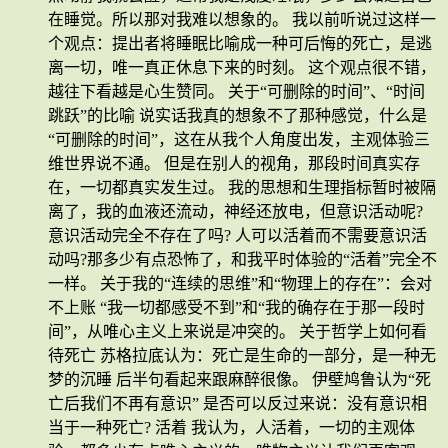
在睡觉。所以那对我难以想象的。 我以前听说过这样一
个观点：提出者将睡眠比喻成一种可后悔的死亡，是逃
离一切，唯一真正休息下来的时刻。 这个观点很不错，
越往下看越是心生赞同。 关于“可删除的时间”、“时间
跳跃”的比喻 说实话我真的想象不了那种感觉，什么是
“可删除的时间”，这在从我个人角度出发，主观体验三
维世界说不通。 但是在别人的视角，那段时间真实存
在，一切都真实发生过。 我的思想和生理指标暂时被隔
离了，我的血液还流动，神经还放电，但意识活动呢?
意识活动完全不存在了吗? 人可以活着而不需要意识活
动吗?那多少有点恐怖了，和我平时体验的“活着”完全不
一样。 关于我的“连续的思维”和“物理上的存在”：会对
不上账 “我一切都感受不到”和“我的确存在于那一段时
间”，从唯心主义上来说是冲突的。 关于哲学上如何看
待死亡 苏格拉底认为：死亡是生命的一部分，是一种无
梦的沉睡 后半句看起来跟麻醉很像。 伊壁鸠鲁认为“死
亡后我们不再有意识” 是否可以反过来说：没有意识相
当于一种死亡? 活着 我认为，人活着，一切的主观体