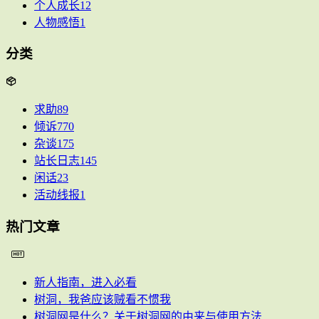
个人成长
12
人物感悟
1
分类
求助
89
倾诉
770
杂谈
175
站长日志
145
闲话
23
活动线报
1
热门文章
新人指南，进入必看
树洞，我爸应该贼看不惯我
树洞网是什么？关于树洞网的由来与使用方法