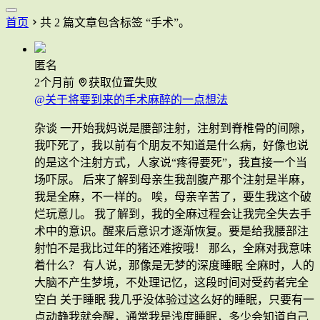
首页
共 2 篇文章包含标签 “手术”。
匿名
2个月前
获取位置失败
@关于将要到来的手术麻醉的一点想法
杂谈 一开始我妈说是腰部注射，注射到脊椎骨的间隙，
我吓死了，我以前有个朋友不知道是什么病，好像也说
的是这个注射方式，人家说“疼得要死”，我直接一个当
场吓尿。 后来了解到母亲生我剖腹产那个注射是半麻，
我是全麻，不一样的。 唉，母亲辛苦了，要生我这个破
烂玩意儿。 我了解到，我的全麻过程会让我完全失去手
术中的意识。醒来后意识才逐渐恢复。要是给我腰部注
射怕不是我比过年的猪还难按哦！ 那么，全麻对我意味
着什么？ 有人说，那像是无梦的深度睡眠 全麻时，人的
大脑不产生梦境，不处理记忆，这段时间对受药者完全
空白 关于睡眠 我几乎没体验过这么好的睡眠，只要有一
点动静我就会醒，通常我是浅度睡眠，多少会知道自己