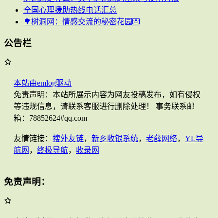
全国心理援助热线电话汇总
🌳树洞网：情感交流的秘密花园💌
公告栏
本站由emlog驱动
免责声明：本站所展示内容为网友投稿发布，如有侵权
等违规信息，请联系客服进行删除处理！ 事务联系邮
箱：78852624#qq.com
友情链接：
搜外友链
，
新乡收银系统
，
老薛网络
，
YL导
航网
，
终极导航
，
收录网
免责声明：