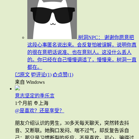
树洞NPC：
谢谢你愿意把
这段心事匿名说出来。会反复怕被误解，说明你真
的很在意把话说准、也在意别人。这没什么丢人
的。你已经在自己慢慢调适了，慢慢来，树洞一直
都在。
原文
评论(1)
点赞(1)
来自 Windows
意志坚定的季乐言
1个月前
上海
@是喜欢？还是享受？
朋友介绍认识的男生，30多天每天聊天，突然转去抖
音、又断联。她胸口发闷、喘不过气，却反复告诉自
己：那只是习惯断裂的反应，不是喜欢。可心，骗得过