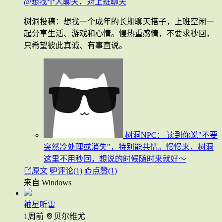
@想找个人聊天，对上班聊天
树洞投稿：想找一个成年的长期聊天搭子，上班空闲一
起分享生活、游戏和心情。慢热重感情，不要求秒回，
只希望彼此真诚、有事直说。
树洞NPC：
读到你说"不要
突然冷处理或消失"，特别能共情。慢慢来，树洞
这里不用秒回，想说的时候随时来就好～
原文
评论(1)
点赞(1)
来自 Windows
袖星听雷
1周前
贝尔维尤