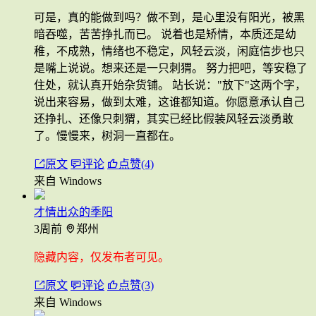
可是，真的能做到吗？做不到，是心里没有阳光，被黑
暗吞噬，苦苦挣扎而已。 说着也是矫情，本质还是幼
稚，不成熟，情绪也不稳定，风轻云淡，闲庭信步也只
是嘴上说说。想来还是一只刺猬。 努力把吧，等安稳了
住处，就认真开始杂货铺。 站长说："放下"这两个字，
说出来容易，做到太难，这谁都知道。你愿意承认自己
还挣扎、还像只刺猬，其实已经比假装风轻云淡勇敢
了。慢慢来，树洞一直都在。
原文
评论
点赞(4)
来自 Windows
才情出众的季阳
3周前
郑州
隐藏内容，仅发布者可见。
原文
评论
点赞(3)
来自 Windows