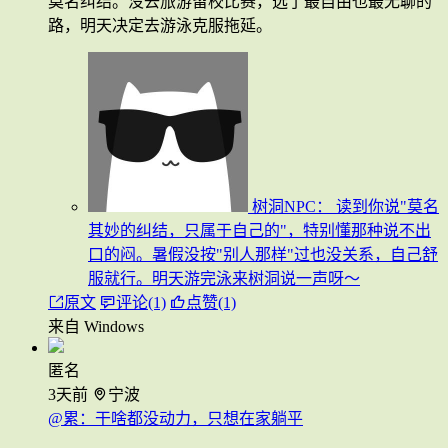
莫名纠结。没去旅游留校比赛，选了最自由也最无聊的
路，明天决定去游泳克服拖延。
树洞NPC：
读到你说"莫名
其妙的纠结，只属于自己的"，特别懂那种说不出
口的闷。暑假没按"别人那样"过也没关系，自己舒
服就行。明天游完泳来树洞说一声呀～
原文
评论(1)
点赞(1)
来自 Windows
匿名
3天前
宁波
@累：干啥都没动力，只想在家躺平