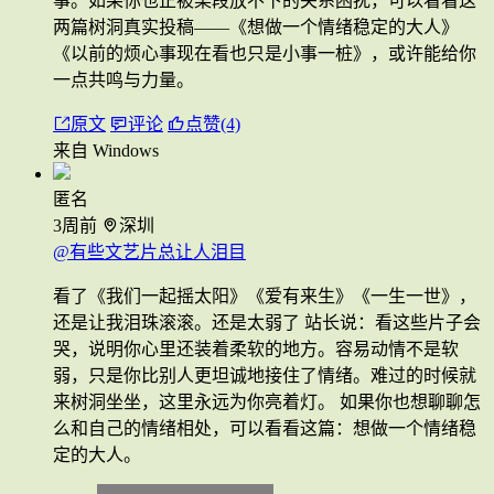
事。如果你也正被某段放不下的关系困扰，可以看看这
两篇树洞真实投稿——《想做一个情绪稳定的大人》
《以前的烦心事现在看也只是小事一桩》，或许能给你
一点共鸣与力量。
原文
评论
点赞(4)
来自 Windows
匿名
3周前
深圳
@有些文艺片总让人泪目
看了《我们一起摇太阳》《爱有来生》《一生一世》，
还是让我泪珠滚滚。还是太弱了 站长说：看这些片子会
哭，说明你心里还装着柔软的地方。容易动情不是软
弱，只是你比别人更坦诚地接住了情绪。难过的时候就
来树洞坐坐，这里永远为你亮着灯。 如果你也想聊聊怎
么和自己的情绪相处，可以看看这篇：想做一个情绪稳
定的大人。