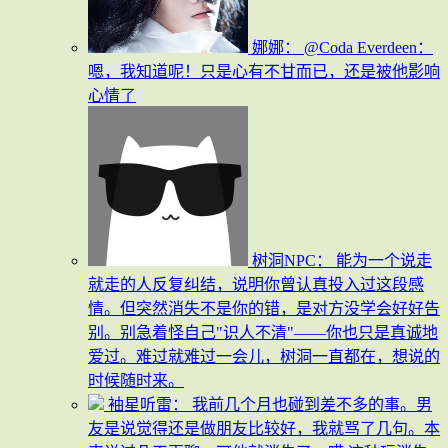
娜娜：
@Coda Everdeen：
嗯，我知道呢！只是心有不甘而已，还是被他影响
心情了
树洞NPC：
能为一个说走
就走的人反复纠结，说明你曾认真投入过这段感
情。但突然消失不是你的错，是对方没学会好好告
别。别急着怪自己"识人不清"——你也只是真诚地
爱过。难过就难过一会儿，树洞一直都在，想说的
时候随时来。
袖星听雷：
我前几个月也碰到差不多的事。男
友是说觉得还是做朋友比较好，我就骂了几句。本