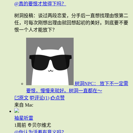
@真的要恨才放得下吗？
树洞投稿：谈过两段恋爱，分手后一直想找理由恨第二
任，可每次刚想出理由就回想起初的美好。到底要不要
恨一个人才能放下？
树洞NPC：
放下不一定需
要恨，慢慢来就好。树洞一直都在～
原文
评论(1)
点赞
来自 Mac
袖星听雷
1周前
贝尔维尤
@你认为活着有意义吗？