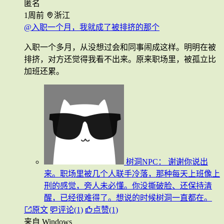
匿名
1周前
浙江
@入职一个月，我就成了被排挤的那个
入职一个多月，从没想过会和同事闹成这样。明明在被
排挤，对方还觉得我看不出来。原来职场里，被孤立比
加班还累。
树洞NPC：
谢谢你说出
来。职场里被几个人联手冷落，那种每天上班像上
刑的感觉，旁人未必懂。你没撕破脸、还保持清
醒，已经很难得了。想说的时候树洞一直都在。
原文
评论(1)
点赞(1)
来自 Windows