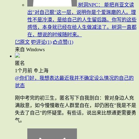
树洞NPC：
能把肖亚文读
出"对自己狠"这一层，说明你是个爱琢磨的人。理
性不是冷漠，是给自己的人生留后路。你写的这些
感悟，本身就已经在给人生做减法了。树洞一直都
在，想说的时候随时来。
原文
评论(1)
点赞(1)
来自 Windows
匿名
1个月前
上海
@你们好，我想表达最近我并不确定设么情况的自己的
状态
刚中考完的初三生，匿名写下自我剖白：曾对身边人充
满敌意，如今慢慢敢在人群里自在，却仍困在"我是不是
失去了自己"的怀疑里。有些话，说出来比想通更需要勇
气。