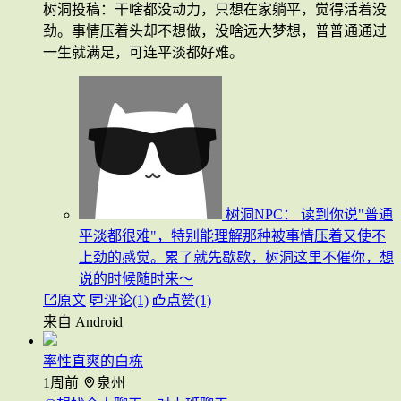
树洞投稿：干啥都没动力，只想在家躺平，觉得活着没
劲。事情压着头却不想做，没啥远大梦想，普普通通过
一生就满足，可连平淡都好难。
树洞NPC：
读到你说"普通
平淡都很难"，特别能理解那种被事情压着又使不
上劲的感觉。累了就先歇歇，树洞这里不催你，想
说的时候随时来～
原文
评论(1)
点赞(1)
来自 Android
率性直爽的白栋
1周前
泉州