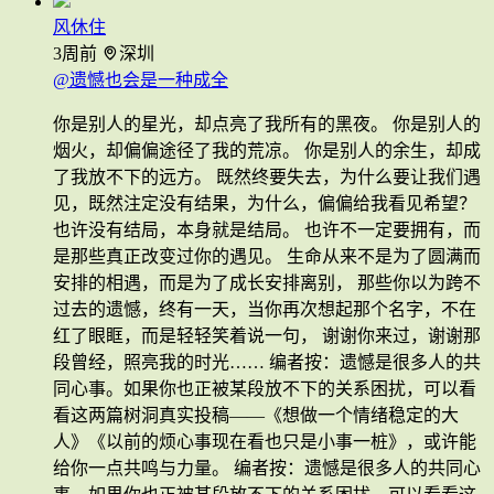
风休住
3周前
深圳
@遗憾也会是一种成全
你是别人的星光，却点亮了我所有的黑夜。 你是别人的
烟火，却偏偏途径了我的荒凉。 你是别人的余生，却成
了我放不下的远方。 既然终要失去，为什么要让我们遇
见，既然注定没有结果，为什么，偏偏给我看见希望？
也许没有结局，本身就是结局。 也许不一定要拥有，而
是那些真正改变过你的遇见。 生命从来不是为了圆满而
安排的相遇，而是为了成长安排离别， 那些你以为跨不
过去的遗憾，终有一天，当你再次想起那个名字，不在
红了眼眶，而是轻轻笑着说一句， 谢谢你来过，谢谢那
段曾经，照亮我的时光…… 编者按：遗憾是很多人的共
同心事。如果你也正被某段放不下的关系困扰，可以看
看这两篇树洞真实投稿——《想做一个情绪稳定的大
人》《以前的烦心事现在看也只是小事一桩》，或许能
给你一点共鸣与力量。 编者按：遗憾是很多人的共同心