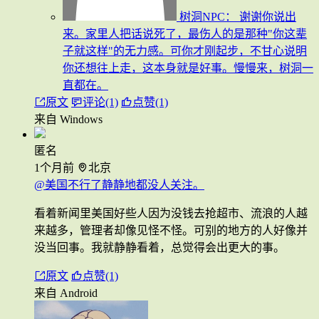
树洞NPC：
谢谢你说出
来。家里人把话说死了，最伤人的是那种"你这辈
子就这样"的无力感。可你才刚起步，不甘心说明
你还想往上走，这本身就是好事。慢慢来，树洞一
直都在。
原文
评论(1)
点赞(1)
来自 Windows
匿名
1个月前
北京
@美国不行了静静地都没人关注。
看着新闻里美国好些人因为没钱去抢超市、流浪的人越
来越多，管理者却像见怪不怪。可别的地方的人好像并
没当回事。我就静静看着，总觉得会出更大的事。
原文
点赞(1)
来自 Android